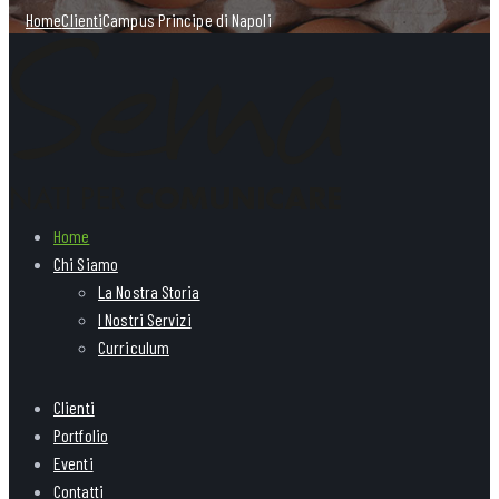
Home
Clienti
Campus Principe di Napoli
Home
Chi Siamo
La Nostra Storia
I Nostri Servizi
Curriculum
Clienti
Portfolio
Eventi
Contatti